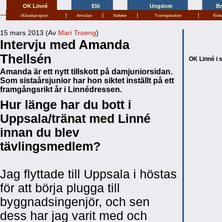
OK Linné
Elit
Ungdom
B
|
|
|
|
Månadsprogram
Anmälan
Stafetter
Träningsbanken
Klott
15 mars 2013 (Av
Mari Troeng
)
Intervju med Amanda
Thellsén
OK Linné i 
Amanda är ett nytt tillskott på damjuniorsidan.
Som sistaårsjunior har hon siktet inställt på ett
framgångsrikt år i Linnédressen.
Hur länge har du bott i
Uppsala/tränat med Linné
innan du blev
tävlingsmedlem?
Jag flyttade till Uppsala i höstas
för att börja plugga till
byggnadsingenjör, och sen
dess har jag varit med och