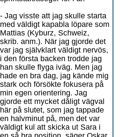
- Jag visste att jag skulle starta
med väldigt kapabla löpare som
Mattias (Kyburz, Schweiz,
skrib. anm.). När jag gjorde det
var jag självklart väldigt nervös,
i den första backen trodde jag
han skulle flyga iväg. Men jag
hade en bra dag, jag kände mig
stark och försökte fokusera på
min egen orientering. Jag
gjorde ett mycket dåligt vägval
här på slutet, som jag tappade
en halvminut på, men det var
väldigt kul att skicka ut Sara i
en så bra position, säger Oskar