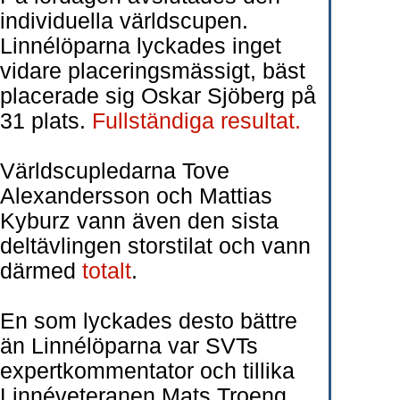
individuella världscupen.
Linnélöparna lyckades inget
vidare placeringsmässigt, bäst
placerade sig Oskar Sjöberg på
31 plats.
Fullständiga resultat.
Världscupledarna Tove
Alexandersson och Mattias
Kyburz vann även den sista
deltävlingen storstilat och vann
därmed
totalt
.
En som lyckades desto bättre
än Linnélöparna var SVTs
expertkommentator och tillika
Linnéveteranen Mats Troeng