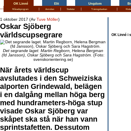
OK Linné
Elit
Ungdom
B
|
|
|
|
Månadsprogram
Anmälan
Stafetter
Träningsbanken
Klott
1 oktober 2017 (Av
Tuve Möller
)
Oskar Sjöberg
världscupsegrare
OK Linné i 
Det segrande laget. Martin Regborn, Helena Bergman
(fd Jansson), Oskar Sjöberg och Sara Hagström.
(Foto:
svenskorientering.se)
När årets världscup
avslutades i den Schweiziska
alporten Grindewald, belägen
i en dalgång mellan höga berg
med hundrameters-höga stup
visade Oskar Sjöberg var
skåpet ska stå när han vann
sprintstafetten. Dessutom