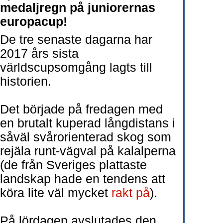
medaljregn på juniorernas
europacup!
De tre senaste dagarna har
2017 års sista
världscupsomgång lagts till
historien.
Det började på fredagen med
en brutalt kuperad långdistans i
såväl svårorienterad skog som
rejäla runt-vägval på kalalperna
(de från Sveriges plattaste
landskap hade en tendens att
köra lite väl mycket
rakt på
).
På lördagen avslutades den