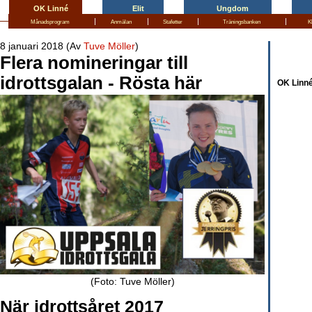
OK Linné
Elit
Ungdom
|
|
|
|
Månadsprogram
Anmälan
Stafetter
Träningsbanken
K
8 januari 2018 (Av
Tuve Möller
)
Flera nomineringar till
idrottsgalan - Rösta här
OK Linné
(Foto: Tuve Möller)
När idrottsåret 2017