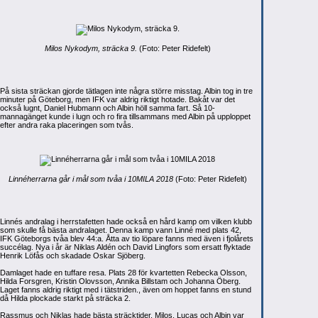
Milos Nykodym, sträcka 9.
(Foto: Peter Ridefelt)
På sista sträckan gjorde tätlagen inte några större misstag. Albin tog in tre
minuter på Göteborg, men IFK var aldrig riktigt hotade. Bakåt var det
också lugnt, Daniel Hubmann och Albin höll samma fart. Så 10-
mannagänget kunde i lugn och ro fira tillsammans med Albin på upploppet
efter andra raka placeringen som tvås.
Linnéherrarna går i mål som tvåa i 10MILA 2018
(Foto: Peter Ridefelt)
Linnés andralag i herrstafetten hade också en hård kamp om vilken klubb
som skulle få bästa andralaget. Denna kamp vann Linné med plats 42,
IFK Göteborgs tvåa blev 44:a. Åtta av tio löpare fanns med även i fjolårets
succélag. Nya i år är Niklas Aldén och David Lingfors som ersatt flyktade
Henrik Löfås och skadade Oskar Sjöberg.
Damlaget hade en tuffare resa. Plats 28 för kvartetten Rebecka Olsson,
Hilda Forsgren, Kristin Olovsson, Annika Billstam och Johanna Öberg.
Laget fanns aldrig riktigt med i tätstriden., även om hoppet fanns en stund
då Hilda plockade starkt på sträcka 2.
Rassmus och Niklas hade bästa sträcktider. Milos, Lucas och Albin var