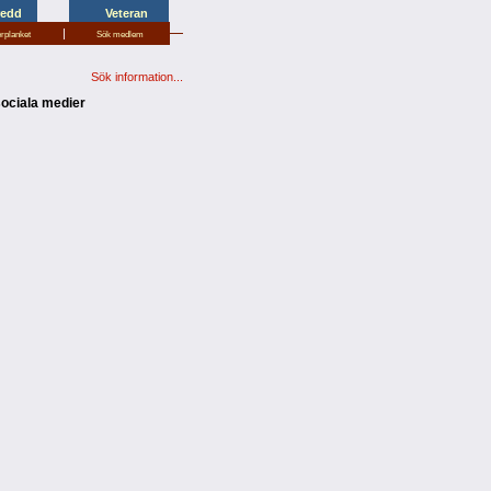
redd
Veteran
|
erplanket
Sök medlem
Sök information...
sociala medier