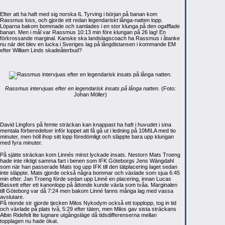
Efter att ha haft med sig norska IL Tyrving i början på banan kom
Rassmus loss, och gjorde ett redan legendariskt långa-natten lopp.
Löparna bakom bommade och samlades i en stor klunga på den ogafflade
banan. Men i mål var Rassmus 10:13 min före klungan på 26 lag! En
förkrossande marginal. Kanske ska landslagscoach ha Rassmus i åtanke
nu när det blev en lucka i Sveriges lag på långdistansen i kommande EM
efter William Linds skadeåterbud?
Rassmus intervjuas efter en legendarisk insats på långa natten.
(Foto:
Johan Möller)
David Lingfors på femte sträckan kan knappast ha haft i huvudet i sina
mentala förberedelser inför loppet att få gå ut i ledning på 10MILA med tio
minuter, men höll ihop sitt lopp föredömligt och släppte bara upp klungan
med fyra minuter.
På sjätte sträckan kom Linnés minst lyckade insats. Nestorn Mats Troeng
hade inte riktigt samma fart i benen som IFK Göteborgs Jens Wängdahl
som när han passerade Mats tog upp IFK till den tätplacering laget sedan
inte släppte. Mats gjorde också några bommar och växlade som sjua 6:45
min efter. Jan Troeng förde sedan upp Linné en placering, innan Lucas
Bassett efter ett kanonlopp på åttonde kunde växla som tvåa. Marginalen
till Göteborg var då 7:24 men bakom Linné fanns många lag med vassa
avslutare.
På nionde str gjorde tjecken Milos Nykodym också ett topplopp, tog in tid
och växlade på plats två, 5:29 efter täten, men Milos gav sista sträckans
Albin Ridefelt lite lugnare utgångsläge då tidsdifferenserna mellan
topplagen nu hade ökat.