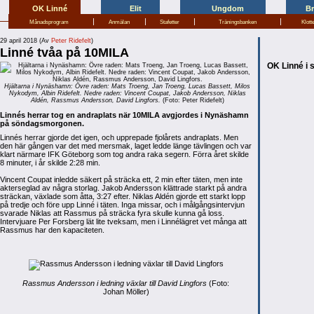
OK Linné
Elit
Ungdom
B
|
|
|
|
Månadsprogram
Anmälan
Stafetter
Träningsbanken
Klott
29 april 2018 (Av
Peter Ridefelt
)
Linné tvåa på 10MILA
OK Linné i 
Hjältarna i Nynäshamn: Övre raden: Mats Troeng, Jan Troeng, Lucas Bassett, Milos
Nykodym, Albin Ridefelt. Nedre raden: Vincent Coupat, Jakob Andersson, Niklas
Aldén, Rassmus Andersson, David Lingfors.
(Foto: Peter Ridefelt)
Linnés herrar tog en andraplats när 10MILA avgjordes i Nynäshamn
på söndagsmorgonen.
Linnés herrar gjorde det igen, och upprepade fjolårets andraplats. Men
den här gången var det med mersmak, laget ledde länge tävlingen och var
klart närmare IFK Göteborg som tog andra raka segern. Förra året skilde
8 minuter, i år skilde 2:28 min.
Vincent Coupat inledde säkert på sträcka ett, 2 min efter täten, men inte
akterseglad av några storlag. Jakob Andersson klättrade starkt på andra
sträckan, växlade som åtta, 3:27 efter. Niklas Aldén gjorde ett starkt lopp
på tredje och före upp Linné i täten. Inga missar, och i målgångsintervjun
svarade Niklas att Rassmus på sträcka fyra skulle kunna gå loss.
Intervjuare Per Forsberg lät lite tveksam, men i Linnélägret vet många att
Rassmus har den kapaciteten.
Rassmus Andersson i ledning växlar till David Lingfors
(Foto:
Johan Möller)