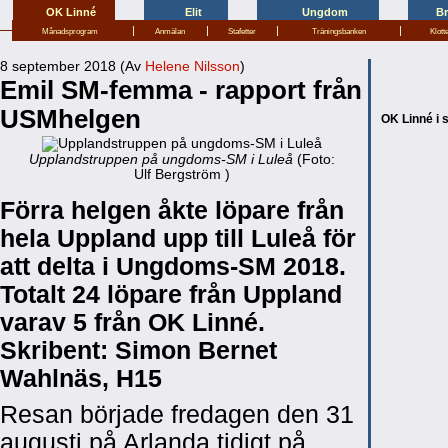
OK Linné
Elit
Ungdom
B
|
|
|
|
Månadsprogram
Anmälan
Stafetter
Träningsbanken
Klott
8 september 2018 (Av
Helene Nilsson
)
Emil SM-femma - rapport från
USMhelgen
OK Linné i 
Upplandstruppen på ungdoms-SM i Luleå
(Foto:
Ulf Bergström )
Förra helgen åkte löpare från
hela Uppland upp till Luleå för
att delta i Ungdoms-SM 2018.
Totalt 24 löpare från Uppland
varav 5 från OK Linné.
Skribent: Simon Bernet
Wahlnäs, H15
Resan började fredagen den 31
augusti på Arlanda tidigt på