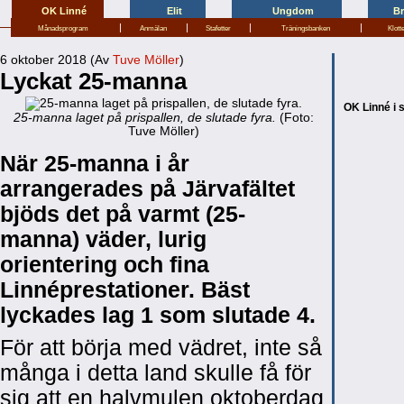
OK Linné
Elit
Ungdom
B
|
|
|
|
Månadsprogram
Anmälan
Stafetter
Träningsbanken
Klott
6 oktober 2018 (Av
Tuve Möller
)
Lyckat 25-manna
OK Linné i 
25-manna laget på prispallen, de slutade fyra.
(Foto:
Tuve Möller)
När 25-manna i år
arrangerades på Järvafältet
bjöds det på varmt (25-
manna) väder, lurig
orientering och fina
Linnéprestationer. Bäst
lyckades lag 1 som slutade 4.
För att börja med vädret, inte så
många i detta land skulle få för
sig att en halvmulen oktoberdag