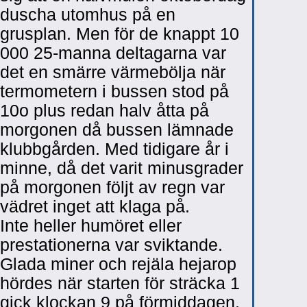
duscha utomhus på en
grusplan. Men för de knappt 10
000 25-manna deltagarna var
det en smärre värmebölja när
termometern i bussen stod på
10o plus redan halv åtta på
morgonen då bussen lämnade
klubbgården. Med tidigare år i
minne, då det varit minusgrader
på morgonen följt av regn var
vädret inget att klaga på.
Inte heller humöret eller
prestationerna var sviktande.
Glada miner och rejäla hejarop
hördes när starten för sträcka 1
gick klockan 9 på förmiddagen.