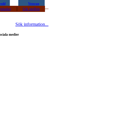
redd
Veteran
|
rplanket
Sök medlem
Sök information...
ociala medier