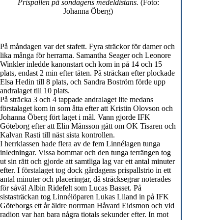
Prispallen på söndagens medeldistans.
(Foto:
Johanna Öberg)
På måndagen var det stafett. Fyra sträckor för damer och
lika många för herrarna. Samantha Seager och Leonore
Winkler inledde kanonstart och kom in på 14 och 15
plats, endast 2 min efter täten. På sträckan efter plockade
Elsa Hedin till 8 plats, och Sandra Boström förde upp
andralaget till 10 plats.
På sträcka 3 och 4 tappade andralaget lite medans
förstalaget kom in som åtta efter att Kristin Olovson och
Johanna Öberg fört laget i mål. Vann gjorde IFK
Göteborg efter att Elin Månsson gått om OK Tisaren och
Kalvan Rasti till näst sista kontrollen.
I herrklassen hade flera av de fem Linnélagen tunga
inledningar. Vissa bommar och den tunga terrängen tog
ut sin rätt och gjorde att samtliga lag var ett antal minuter
efter. I förstalaget tog dock gårdagens prispallstrio in ett
antal minuter och placeringar, då sträcksegrar noterades
för såväl Albin Ridefelt som Lucas Basset. På
sistasträckan tog Linnélöparen Lukas Liland in på IFK
Göteborgs ett år äldre norrman Håvard Eidsmon och vid
radion var han bara några tiotals sekunder efter. In mot