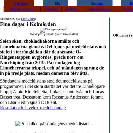
OK Linné
Elit
Ungdom
B
|
|
|
|
Månadsprogram
Anmälan
Stafetter
Träningsbanken
Klotte
18 april 2022 (Av
Tuve Möller
)
Fina dagar i Kolmården
Måndagens prispall.
(Foto: Tuve Möller)
OK Linné i s
Solen sken, chokladkakorna smälte och
Linnélöparna glänste. Det bjöds på medeldistans och
stafett i terränglådan där den senaste O-
Ringenetappen avgjordes, precis norr om
Norrköping från 2019. På söndagen tog
Linnéherrarna trippel, och på måndagen sprang de
in på tredje plats, medan damerna blev åtta.
Söndagens medeldistans stod det medeldistans på
programmet, i det stora startfältet var det tre Linnélöpare
i topp; Albin Ridefelt etta, Lukas Liland tvåa och Lucas
Basset trea. Dessutom kom Rassmus Andersson femma
och Elsa Hedin sjua i D18 elit.
Resultat och Livelox medel söndag