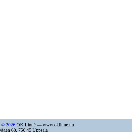
t © 2026
OK Linné — www.oklinne.nu
vägen 68, 756 45 Uppsala