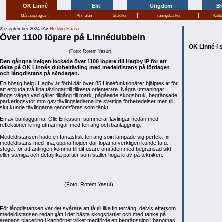
OK Linné
Elit
Ungdom
B
|
|
|
|
Månadsprogram
Anmälan
Stafetter
Träningsbanken
Klott
25 september 2024 (Av
Hedwig Haas
)
Över 1100 löpare på Linnédubbeln
OK Linné i 
(Foto: Rotem Yasur)
Den gångna helgen lockade över 1100 löpare till Hagby IP för att
delta på OK Linnés dubbeltävling med medeldistans på lördagen
och långdistans på söndagen.
En höstig helg i Hagby är förbi där över 85 Linnéfunktionärer hjälptes åt för
att erbjuda två fina tävlingar till tillresta orienterare. Några utmaningar
längs vägen vad gäller tillgång till mark, pågående skogsbruk, begränsade
parkeringsytor mm gav tävlingsledarna lite svettiga förberedelser men till
slut kunde tävlingarna genomföras som tänkt!
En av banläggarna, Olle Eriksson, summerar tävlingar nedan med
reflektioner kring utmaningar med terräng och banläggning.
Medeldistansen hade en fantastisk terräng som lämpade sig perfekt för
medeldistans med fina, öppna höjder där löparna verkligen kunde ta ut
steget för att antingen komma till diffusare områden med begränsad sikt
eller steniga och detaljrika partier som ställer höga krav på tekniken.
(Foto: Rotem Yasur)
För långdistansen var det svårare att få till lika fin terräng, delvis eftersom
medeldistansen redan gått i det bästa skogspartiet och med tanke på
arenans placering i karthörnet vilket medförde en begränsning i banornas