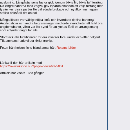
avslutning. Långdistansens banor gick igenom bitvis fin, bitvis tuff terräng.
De längre banorna med vägval gav löparen chansen att välja terräng men
tyvärr var vissa partier lite väl sönderbrukade och nytillkomna hyggen
ställde också till det en del.
Många löpare var väldigt nöjda i mål och lovordade de fina banorna!
Antalet stigar och andra begränsningar medförde svårigheter att få till bra
ungdomsbanor, vilket var lite synd för att lyckas få till ett arrangemang
som erbjuder något för alla.
Stort tack alla funktionärer för era insatser före, under och efter helgen!
Tillsammans hade vi det riktigt trevligt!
Foton från helgen finns bland annat här:
Rotems bilder
Länka till den här artikeln med
https://www.oklinne.nu/?page=news&id=5861
Artikeln har visats 1388 gånger