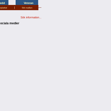
redd
Veteran
|
erplanket
Sök medlem
Sök information...
sociala medier