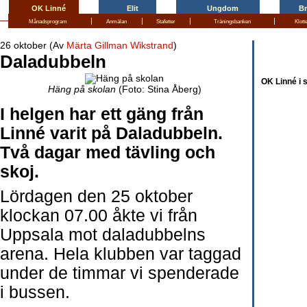
OK Linné
Elit
Ungdom
B
|
|
|
|
Månadsprogram
Anmälan
Stafetter
Träningsbanken
Klott
26 oktober (Av
Märta Gillman Wikstrand
)
Daladubbeln
OK Linné i 
Häng på skolan
(Foto: Stina Åberg)
I helgen har ett gäng från
Linné varit på Daladubbeln.
Två dagar med tävling och
skoj.
Lördagen den 25 oktober
klockan 07.00 åkte vi från
Uppsala mot daladubbelns
arena. Hela klubben var taggad
under de timmar vi spenderade
i bussen.