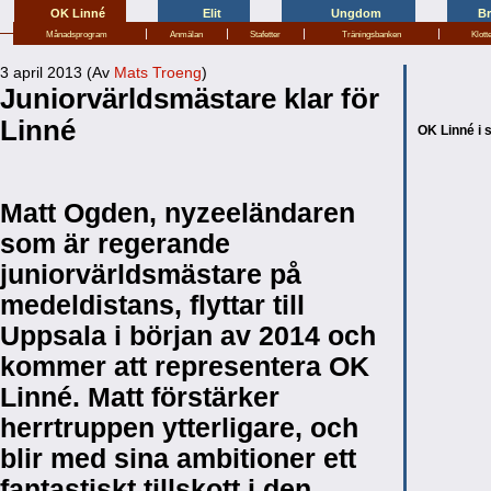
OK Linné
Elit
Ungdom
B
|
|
|
|
Månadsprogram
Anmälan
Stafetter
Träningsbanken
Klott
3 april 2013 (Av
Mats Troeng
)
Juniorvärldsmästare klar för
Linné
OK Linné i 
Matt Ogden, nyzeeländaren
som är regerande
juniorvärldsmästare på
medeldistans, flyttar till
Uppsala i början av 2014 och
kommer att representera OK
Linné. Matt förstärker
herrtruppen ytterligare, och
blir med sina ambitioner ett
fantastiskt tillskott i den