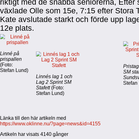
riktigt med de snabba seniorerna, Efter 
växlade Olle som 15e, 7:15 efter Stora 
Kate avslutade starkt och förde upp laget
12e plats.
Linné på
prispallen
(Foto:
Pristag
Stefan Lund)
SM staf
Linnés lag 1 och
Sundsv
Lag 2 Sprint SM
Stefan
Stafett
(Foto:
Stefan Lund)
Länka till den här artikeln med
https://www.oklinne.nu/?page=news&id=4155
Artikeln har visats 4140 gånger