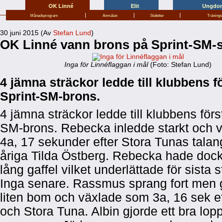
OK Linné
Elit
Ungdo
|
|
|
Månadsprogram
Anmälan
Stafetter
Träning
30 juni 2015 (Av
Stefan Lund
)
OK Linné vann brons på Sprint-SM-s
Inga för Linnéflaggan i mål
(Foto: Stefan Lund)
4 jämna sträckor ledde till klubbens f
Sprint-SM-brons.
4 jämna sträckor ledde till klubbens förs
SM-brons. Rebecka inledde starkt och 
4a, 17 sekunder efter Stora Tunas talan
åriga Tilda Östberg. Rebecka hade dock
lång gaffel vilket underlättade för sista 
Inga senare. Rassmus sprang fort men 
liten bom och växlade som 3a, 16 sek ef
och Stora Tuna. Albin gjorde ett bra lop