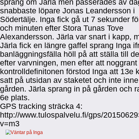
sprang om Järla men passerades av d
snabbaste löpare Jonas Leandersson i
Södertälje. Inga fick gå ut 7 sekunder fö
och minuten efter Stora Tunas Tove
Alexandersson. Järla var snart i kapp, 
Järla fick en längre gaffel sprang Inga i
banläggningsfälla höll på att ställa till de
efter varvningen, men efter att noggrant 
kontrolldefinitonen förstod Inga att 13e 
satt på utsidan av staketet och inte inn
gården. Järla sprang in på gården och ra
6e plats.
GPS tracking sträcka 4:
http://www.tulospalvelu.fi/gps/201506
v=m3