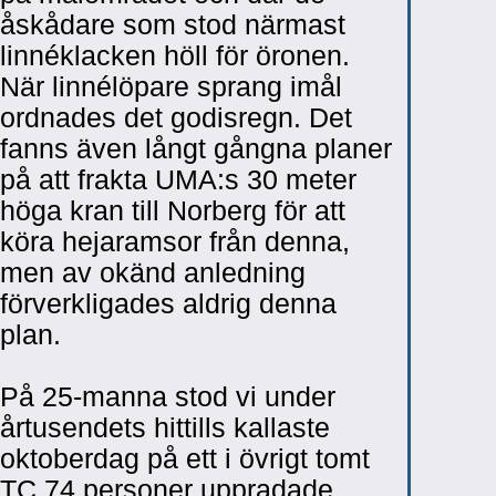
åskådare som stod närmast
linnéklacken höll för öronen.
När linnélöpare sprang imål
ordnades det godisregn. Det
fanns även långt gångna planer
på att frakta UMA:s 30 meter
höga kran till Norberg för att
köra hejaramsor från denna,
men av okänd anledning
förverkligades aldrig denna
plan.
På 25-manna stod vi under
årtusendets hittills kallaste
oktoberdag på ett i övrigt tomt
TC 74 personer uppradade