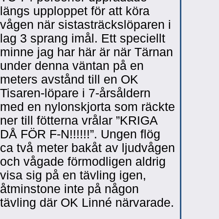
längs upploppet för att köra
vågen när sistasträckslöparen i
lag 3 sprang imål. Ett speciellt
minne jag har här är när Tärnan
under denna väntan på en
meters avstånd till en OK
Tisaren-löpare i 7-årsåldern
med en nylonskjorta som räckte
ner till fötterna vrålar ”KRIGA
DÅ FÖR F-N!!!!!!”. Ungen flög
ca två meter bakåt av ljudvågen
och vågade förmodligen aldrig
visa sig på en tävling igen,
åtminstone inte på någon
tävling där OK Linné närvarade.