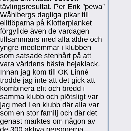
tävlingsresultat. Per-Erik ”pewa”
Wåhlbergs dagliga pikar till
elitlöparna på Klotterplanket
förgyllde även de vardagen
tillsammans med alla äldre och
yngre medlemmar i klubben
som satsade stenhårt på att
vara världens bästa hejaklack.
Innan jag kom till OK Linné
trodde jag inte att det gick att
kombinera elit och bredd i
samma klubb och plötsligt var
jag med i en klubb där alla var
som en stor familj och där det
genast märktes om någon av
de 300 aktiva personerna