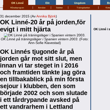
OK Linné
Elit
Ungdom
B
|
|
|
|
Månadsprogram
Anmälan
Stafetter
Träningsbanken
Klott
31 december 2015 (Av
Annika Björk
)
OK Linné-20 år på jorden,för
evigt i mitt hjärta
OK Linné i 
OK Linné på träningsläger i Spanien vintern 2003.
(Foto:
Ann-Sofie Klavestad)
OK Linnés tjugonde år på
jorden går mot sitt slut, men
innan vi tar steget in i 2016
och framtiden tänkte jag göra
en tillbakablick på min första
sejour i klubben, den som
började 2002 och som slutade
i ett tårdrypande avsked på
ett vandrarhem i Lettland