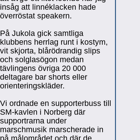
insåg att linnéklacken hade
överröstat speakern.
På Jukola gick samtliga
klubbens herrlag runt i kostym,
vit skjorta, blårödrandig slips
och solglasögon medan
tävlingens övriga 20 000
deltagare bar shorts eller
orienteringskläder.
Vi ordnade en supporterbuss till
SM-kavlen i Norberg där
supportrarna under
marschmusik marscherade in
på målområdet och där de