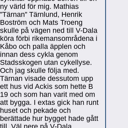
ny värld för mig. Mathias
”Tärnan” Tärnlund, Henrik
Boström och Mats Troeng
skulle på vägen ned till V-Dala
köra förbi rikemansområdena i
Kåbo och palla äpplen och
innan dess cykla genom
Stadsskogen utan cykellyse.
Och jag skulle följa med.
Tärnan visade dessutom upp
ett hus vid Ackis som hette B
19 och som han varit med om
att bygga. I extas gick han runt
huset och pekade och
berättade hur bygget hade gått
till. Väl nere på V-Dala