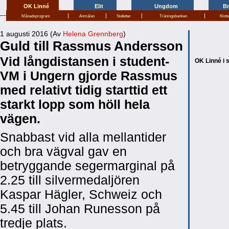
OK Linné
Elit
Ungdom
B
|
|
|
|
Månadsprogram
Anmälan
Stafetter
Träningsbanken
Klott
1 augusti 2016 (Av
Helena Grennberg
)
Guld till Rassmus Andersson
Vid långdistansen i student-
OK Linné i 
VM i Ungern gjorde Rassmus
med relativt tidig starttid ett
starkt lopp som höll hela
vägen.
Snabbast vid alla mellantider
och bra vägval gav en
betryggande segermarginal på
2.25 till silvermedaljören
Kaspar Hägler, Schweiz och
5.45 till Johan Runesson på
tredje plats.