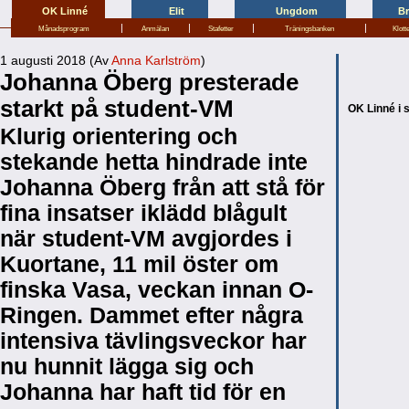
OK Linné
Elit
Ungdom
B
|
|
|
|
Månadsprogram
Anmälan
Stafetter
Träningsbanken
Klott
1 augusti 2018 (Av
Anna Karlström
)
Johanna Öberg presterade
starkt på student-VM
OK Linné i 
Klurig orientering och
stekande hetta hindrade inte
Johanna Öberg från att stå för
fina insatser iklädd blågult
när student-VM avgjordes i
Kuortane, 11 mil öster om
finska Vasa, veckan innan O-
Ringen. Dammet efter några
intensiva tävlingsveckor har
nu hunnit lägga sig och
Johanna har haft tid för en