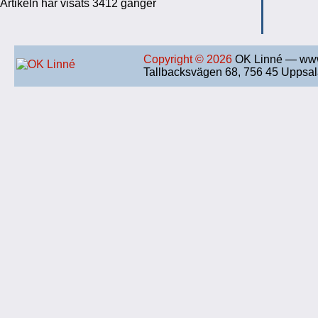
Artikeln har visats 3412 gånger
Copyright © 2026
OK Linné — www
Tallbacksvägen 68, 756 45 Uppsa