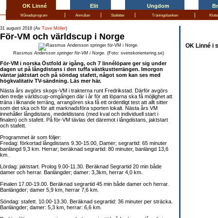
OK Linné
Elit
Ungdom
B
|
|
|
|
Månadsprogram
Anmälan
Stafetter
Träningsbanken
Klott
31 augusti 2018 (Av
Tuve Möller
)
För-VM och världscup i Norge
OK Linné i 
Rassmus Andersson springer för-VM i Norge.
(Foto: svenskorientering.se)
För-VM i norska Östfold är igång, och 7 linnélöpare ger sig under
dagen ut på långdistans i den tuffa västkustterrängen. Imorgon
väntar jaktstart och på söndag stafett, något som kan ses med
högkvalitativ TV-sändning. Läs mer här.
Nästa års avgörs skogs-VM i trakterna runt Fredrikstad. Därför avgörs
den tredje världscup-omgången där i år för att löparna ska få möjlighet att
träna i liknande terräng, arrangören ska få ett ordentligt test att allt sitter
som det ska och för att marknadsföra sporten lokalt. Nästa års VM
innehåller långdistans, medeldistans (med kval och individuell start i
finalen) och stafett. På för-VM tävlas det däremot i långdistans, jaktstart
och stafett.
Programmet är som följer:
Fredag: förkortad långdistans 9.30-15.00, Damer; segrartid: 65 minuter
banlängd 9,3 km. Herrar; beräknad segrartid: 80 minuter, banlängd 13,6
km.
Lördag: jaktstart. Prolog 9.00-11.30. Beräknad Segrartid 20 min både
damer och herrar. Banlängder; damer: 3,3km, herrar 4,0 km.
Finalen 17.00-19.00. Beräknad segrartid 45 min både damer och herrar.
Banlängder; damer 5,9 km, herrar 7,6 km.
Söndag: stafett. 10.00-13.30. Beräknad segrartid: 36 minuter per sträcka.
Banlängder; damer: 5,3 km, herrar: 6,6 km.