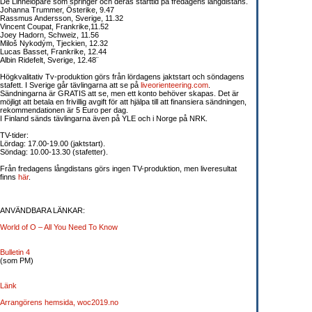
De Linnélöpare som springer och deras starttid på fredagens långdistans.
Johanna Trummer, Österike, 9.47
Rassmus Andersson, Sverige, 11.32
Vincent Coupat, Frankrike,11.52
Joey Hadorn, Schweiz, 11.56
Miloš Nykodým, Tjeckien, 12.32
Lucas Basset, Frankrike, 12.44
Albin Ridefelt, Sverige, 12.48¨
Högkvalitativ Tv-produktion görs från lördagens jaktstart och söndagens
stafett. I Sverige går tävlingarna att se på
liveorienteering.com
.
Sändningarna är GRATIS att se, men ett konto behöver skapas. Det är
möjligt att betala en frivillig avgift för att hjälpa till att finansiera sändningen,
rekommendationen är 5 Euro per dag.
I Finland sänds tävlingarna även på YLE och i Norge på NRK.
TV-tider:
Lördag: 17.00-19.00 (jaktstart).
Söndag: 10.00-13.30 (stafetter).
Från fredagens långdistans görs ingen TV-produktion, men liveresultat
finns
här
.
ANVÄNDBARA LÄNKAR:
World of O – All You Need To Know
Bulletin 4
(som PM)
Länk
Arrangörens hemsida, woc2019.no