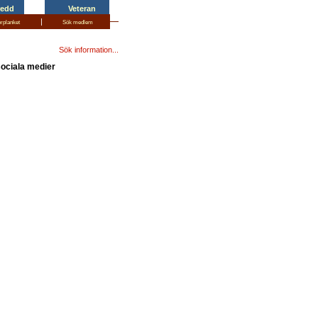
redd
Veteran
|
erplanket
Sök medlem
Sök information...
sociala medier