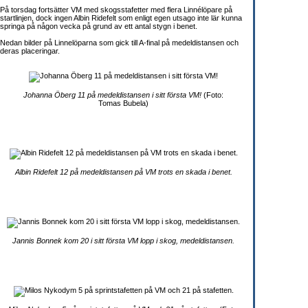
På torsdag fortsätter VM med skogsstafetter med flera Linnélöpare på
startlinjen, dock ingen Albin Ridefelt som enligt egen utsago inte lär kunna
springa på någon vecka på grund av ett antal stygn i benet.
Nedan bilder på Linnelöparna som gick till A-final på medeldistansen och
deras placeringar.
Johanna Öberg 11 på medeldistansen i sitt första VM!
(Foto:
Tomas Bubela)
Albin Ridefelt 12 på medeldistansen på VM trots en skada i benet.
Jannis Bonnek kom 20 i sitt första VM lopp i skog, medeldistansen.