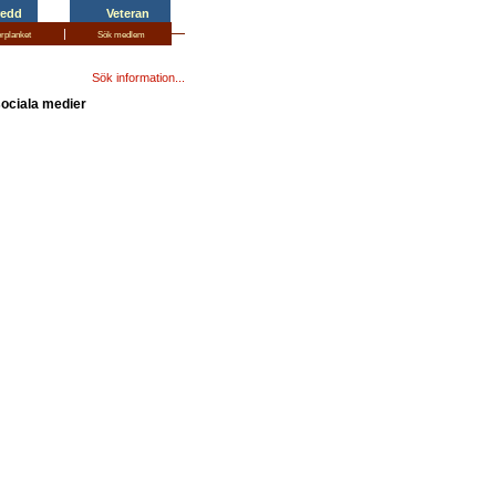
redd
Veteran
|
erplanket
Sök medlem
Sök information...
sociala medier