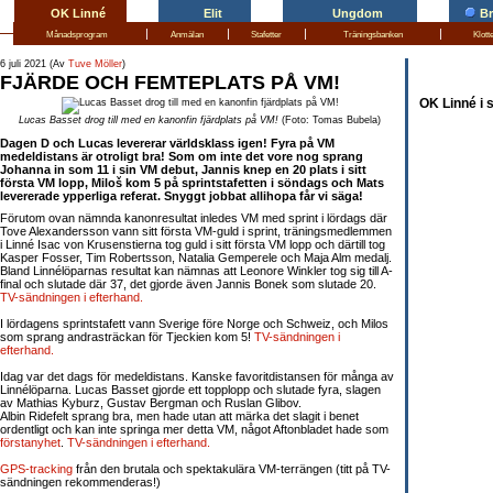
OK Linné
Elit
Ungdom
B
|
|
|
|
Månadsprogram
Anmälan
Stafetter
Träningsbanken
Klott
6 juli 2021 (Av
Tuve Möller
)
FJÄRDE OCH FEMTEPLATS PÅ VM!
OK Linné i 
Lucas Basset drog till med en kanonfin fjärdplats på VM!
(Foto: Tomas Bubela)
Dagen D och Lucas levererar världsklass igen! Fyra på VM
medeldistans är otroligt bra! Som om inte det vore nog sprang
Johanna in som 11 i sin VM debut, Jannis knep en 20 plats i sitt
första VM lopp, Miloš kom 5 på sprintstafetten i söndags och Mats
levererade ypperliga referat. Snyggt jobbat allihopa får vi säga!
Förutom ovan nämnda kanonresultat inledes VM med sprint i lördags där
Tove Alexandersson vann sitt första VM-guld i sprint, träningsmedlemmen
i Linné Isac von Krusenstierna tog guld i sitt första VM lopp och därtill tog
Kasper Fosser, Tim Robertsson, Natalia Gemperele och Maja Alm medalj.
Bland Linnélöparnas resultat kan nämnas att Leonore Winkler tog sig till A-
final och slutade där 37, det gjorde även Jannis Bonek som slutade 20.
TV-sändningen i efterhand.
I lördagens sprintstafett vann Sverige före Norge och Schweiz, och Milos
som sprang andrasträckan för Tjeckien kom 5!
TV-sändningen i
efterhand.
Idag var det dags för medeldistans. Kanske favoritdistansen för många av
Linnélöparna. Lucas Basset gjorde ett topplopp och slutade fyra, slagen
av Mathias Kyburz, Gustav Bergman och Ruslan Glibov.
Albin Ridefelt sprang bra, men hade utan att märka det slagit i benet
ordentligt och kan inte springa mer detta VM, något Aftonbladet hade som
förstanyhet
.
TV-sändningen i efterhand.
GPS-tracking
från den brutala och spektakulära VM-terrängen (titt på TV-
sändningen rekommenderas!)