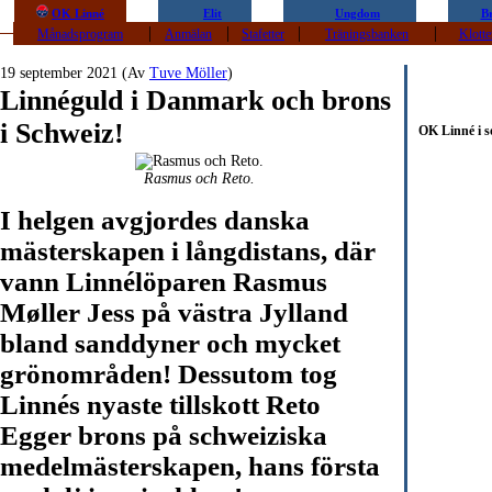
OK Linné
Elit
Ungdom
B
|
|
|
|
Månadsprogram
Anmälan
Stafetter
Träningsbanken
Klotte
19 september 2021 (Av
Tuve Möller
)
Linnéguld i Danmark och brons
i Schweiz!
OK Linné i s
Rasmus och Reto.
I helgen avgjordes danska
mästerskapen i långdistans, där
vann Linnélöparen Rasmus
Møller Jess på västra Jylland
bland sanddyner och mycket
grönområden! Dessutom tog
Linnés nyaste tillskott Reto
Egger brons på schweiziska
medelmästerskapen, hans första