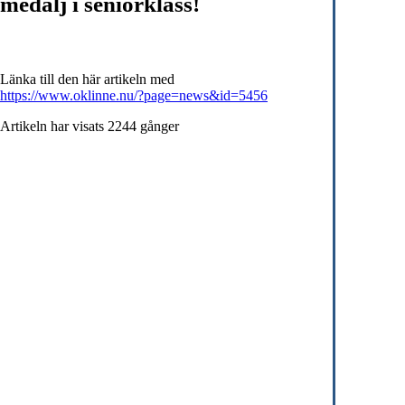
medalj i seniorklass!
Länka till den här artikeln med
https://www.oklinne.nu/?page=news&id=5456
Artikeln har visats 2244 gånger