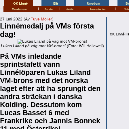
OK Linné
Elit
Ungdom
B
|
|
|
|
Månadsprogram
Anmälan
Stafetter
Träningsbanken
Klott
27 juni 2022 (Av
Tuve Möller
)
Linnémedalj på VMs första
dag!
OK Linné i 
Lukas Liland på väg mot VM-brons!
(Foto: Will Hollowell)
På VMs inledande
sprintstafett vann
Linnélöparen Lukas Liland
VM-brons med det norska
laget efter att ha sprungit den
andra sträckan i danska
Kolding. Dessutom kom
Lucas Basset 6 med
Frankrike och Jannis Bonnek
11 med Österrike!