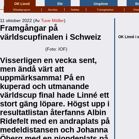
OK Linné
Elit
Ungdom
B
|
|
|
|
Månadsprogram
Anmälan
Stafetter
Träningsbanken
Klott
11 oktober 2022 (Av
Tuve Möller
)
Framgångar på
världscupfinalen i Schweiz
OK Linné i 
(Foto: IOF)
Visserligen en vecka sent,
men ändå värt att
uppmärksamma! På en
kuperad och utmanande
världscup final hade Linné ett
stort gäng löpare. Högst upp i
resultatlistan återfanns Albin
Ridefelt med en andraplats på
medeldistansen och Johanna
Öberg med en niondeplats på