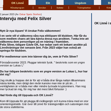
OK Linné
Elit
Ungdom
B
|
|
|
|
Månadsprogram
Anmälan
Stafetter
Träningsbanken
Klott
2 januari 2023 (Av
Oskar Spets Storhov
)
Intervju med Felix Silver
OK Linné i 
Nytt år nya löpare! Vi önskar Felix välkommen!
I en serie vill vi välkomna våra nya elitlöpare till klubben. Här får du
som medlem chans att lära känna dessa nya ansikten. Tveka inte att
välkomna dem personligen på en träning i framtiden.
Felix Silver, tidigare Gävle OK, har redan varit ett bekant ansikte på
Linnèträningar det senaste året. Från 2023 väljer han också att
springa för klubben.
För medlemmar som inte känner dig än, vem är Felix Silver?
Förstaårssenior 2023. Pluggar teknisk fysik. ” beskrivits som en yngre
version av Lukas L”
Du har tidigare beskrivits som en yngre version av Lukas L, hur har
det sig?
Jag skulle ju hoppas det är för att vi båda drar långa natten tillsammans
nästa tiomila, men riktigt den nivån kanske man inte är på än… I
verkligheten är vi båda mer eller mindre lyckade kryptominers. Han nog
mer lyckad än mig, för mig har det mest blivit förluster :)
Vad förde dig till Uppsala och OK Linné?
Kom till Uppsala för att plugga till civilingenjör och kunna träna med en stor
orienteringsklubb. Går över till Linné för träningsmiljön och satsningen mot
de stora stafetterna.