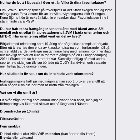
Nu har du bott i Uppsala i över ett år. Vilka är dina favoritplatser?
Om Strava Heatmap tyder på favoritplats är det Stadsskogen där jag löpte
många pass förra vintern för att undvika avlysningarna inför O-ringen.
Kung Björns hög är också riktigt fin en vacker dag. Favoritplatsen inne i
stan måste vara PGW.
Du har haft stora framgångar senaste året med bland annat SM-
medalj och otroligt fina prestationer på JVM i båda orientering och
MTB-O. Har orientering alltid varit en del av livet?
Började med orientering som 10-åring när några klasskompisar började.
Efter ett år var jag den enda av klasskompisarna som fortfarande höll på
och snabbt var det tävlingar nästan varje helg med familjen. Kommer ihåg
hur mäktigt det var att rulla in för första gången på en O-ringencamping
2014 i Skåne och se hur stort det var. Samtidigt höll jag på med andra
sporter vid sidan om tills jag började på OLGY Sandviken och satsade
mer helhjärtat på orienteringen.
Hur skulle ditt liv se ut om du inte hade varit orienterare?
Förhoppningsvis hållt på med någon annan sport, brukar vara tufft att
hålla någon rutin alls när man är borta från träningen…
Vart ser vi dig om 5 år?
En svår fråga för mig som ändrar mina planer hela tiden, men jag är
förhoppningsvis klar med skolan ute på långpass i Nåsten.
Drömsträcka på 10mila?
Förstasträckan
Fem snabba
Dubbel-tröskel eller
Nils VdP-metoden
(kan ändras tills imorn)
Brynäs
eller Leksand