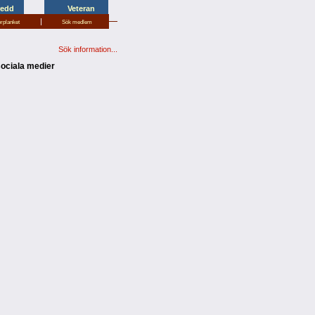
redd
Veteran
|
erplanket
Sök medlem
Sök information...
sociala medier