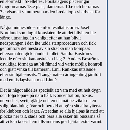
en stormakt i Skellefteå. Förstalagens placeringar:
Ungdomarnas 18:e plats, damernas 10:e och herrarnas
3:e visar att vi numera har den breda topp vi arbetat för
länge.
Några minnesbilder utanför resultatlistorna: Josef
Nordlund som lugnt konstaterade att det blivit en lite
större utmaning än vanligt efter att han blivit
nedsprungen i den lite udda startproceduren och fick
genomföra det mesta av sin sträcka utan kompass
eftersom den gick sönder i fallet. Sandra Boströms
leende efter sin kanonsträcka i lag 2. Anders Boströms
osvikliga förmåga att bli filmad vid varje möjlig kontroll
och glatt vinka till kameran. Emil Rankkas uttalande
efter sin hjälteinsats: "Långa natten är ingenting jämfört
med en tisdagsbana med Linné".
Det är något alldeles speciellt att vara med ett helt dygn
och följa löpare på nära håll. Koncentration, fokus,
nervositet, svett, glädje och emellanåt besvikelse i en
salig blandning. Var och beredd att göra sitt allra yttersta
för klubben och laget. Att sedan se alla hjälpas åt med att
plocka ner tält, städa och bära alla saker till bussarna så
att vi kan ta oss hem tillsammans gör hjärtat extra varmt.