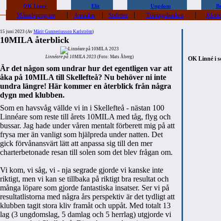
OK Linné
Elit
Ungdom
B
|
|
|
|
Månadsprogram
Anmälan
Stafetter
Träningsbanken
Klotte
15 juni 2023 (Av
Märit Gunneriusson Karlström
)
10MILA återblick
Linnéare på 10MILA 2023
(Foto: Mats Åberg)
OK Linné i s
Är det någon som undrar hur det egentligen var att
åka på 10MILA till Skellefteå? Nu behöver ni inte
undra längre! Här kommer en återblick från några
dygn med klubben.
Som en havsvåg vällde vi in i Skellefteå - nästan 100
Linnéare som reste till årets 10MILA med tåg, flyg och
bussar. Jag hade under våren mentalt förberett mig på att
frysa mer än vanligt som hjälpreda under natten. Det
gick förvånansvärt lätt att anpassa sig till den mer
charterbetonade resan till solen som det blev frågan om.
Vi kom, vi såg, vi - nja segrade gjorde vi kanske inte
riktigt, men vi kan se tillbaka på riktigt bra resultat och
många löpare som gjorde fantastiska insatser. Ser vi på
resultatlistorna med några års perspektiv är det tydligt att
klubben tagit stora kliv framåt och uppåt. Med totalt 13
lag (3 ungdomslag, 5 damlag och 5 herrlag) utgjorde vi