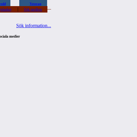
redd
Veteran
|
rplanket
Sök medlem
Sök information...
ociala medier