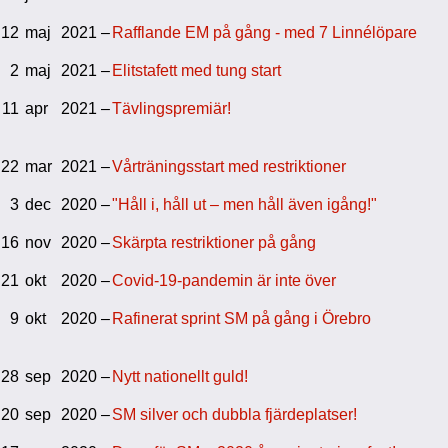
12
maj
2021 –
Rafflande EM på gång - med 7 Linnélöpare
2
maj
2021 –
Elitstafett med tung start
11
apr
2021 –
Tävlingspremiär!
22
mar
2021 –
Vårträningsstart med restriktioner
3
dec
2020 –
"Håll i, håll ut – men håll även igång!"
16
nov
2020 –
Skärpta restriktioner på gång
21
okt
2020 –
Covid-19-pandemin är inte över
9
okt
2020 –
Rafinerat sprint SM på gång i Örebro
28
sep
2020 –
Nytt nationellt guld!
20
sep
2020 –
SM silver och dubbla fjärdeplatser!