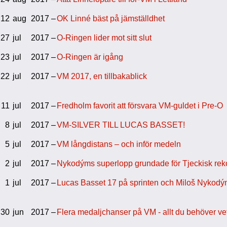
12
aug
2017 –
OK Linné bäst på jämställdhet
27
jul
2017 –
O-Ringen lider mot sitt slut
23
jul
2017 –
O-Ringen är igång
22
jul
2017 –
VM 2017, en tillbakablick
11
jul
2017 –
Fredholm favorit att försvara VM-guldet i Pre-O
8
jul
2017 –
VM-SILVER TILL LUCAS BASSET!
5
jul
2017 –
VM långdistans – och inför medeln
2
jul
2017 –
Nykodýms superlopp grundade för Tjeckisk rek
1
jul
2017 –
Lucas Basset 17 på sprinten och Miloš Nykodý
30
jun
2017 –
Flera medaljchanser på VM - allt du behöver ve