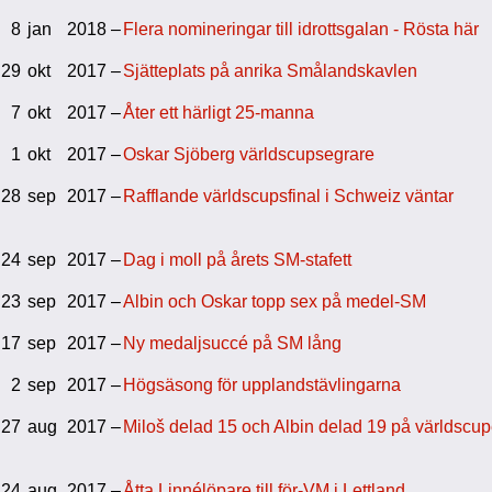
8
jan
2018 –
Flera nomineringar till idrottsgalan - Rösta här
29
okt
2017 –
Sjätteplats på anrika Smålandskavlen
7
okt
2017 –
Åter ett härligt 25-manna
1
okt
2017 –
Oskar Sjöberg världscupsegrare
28
sep
2017 –
Rafflande världscupsfinal i Schweiz väntar
24
sep
2017 –
Dag i moll på årets SM-stafett
23
sep
2017 –
Albin och Oskar topp sex på medel-SM
17
sep
2017 –
Ny medaljsuccé på SM lång
2
sep
2017 –
Högsäsong för upplandstävlingarna
27
aug
2017 –
Miloš delad 15 och Albin delad 19 på världscu
24
aug
2017 –
Åtta Linnélöpare till för-VM i Lettland