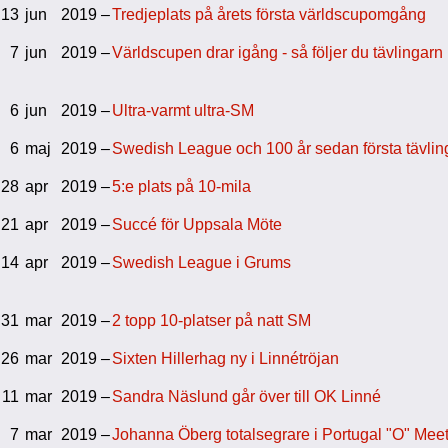
13
jun
2019 –
Tredjeplats på årets första världscupomgång
7
jun
2019 –
Världscupen drar igång - så följer du tävlingarn
6
jun
2019 –
Ultra-varmt ultra-SM
6
maj
2019 –
Swedish League och 100 år sedan första tävli
28
apr
2019 –
5:e plats på 10-mila
21
apr
2019 –
Succé för Uppsala Möte
14
apr
2019 –
Swedish League i Grums
31
mar
2019 –
2 topp 10-platser på natt SM
26
mar
2019 –
Sixten Hillerhag ny i Linnétröjan
11
mar
2019 –
Sandra Näslund går över till OK Linné
7
mar
2019 –
Johanna Öberg totalsegrare i Portugal "O" Mee