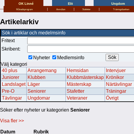
OK Linné
Elit
Ungdom
|
|
|
Månadsprogram
Anmälan
Stafetter
Träningsbanken
Artikelarkiv
Sök i artiklar och medelmsinfo
Fritext
Skribent:
Nyheter
Medlemsinfo
Välj kategori
40 plus
Arrangemang
Hemsidan
Intervjuer
Juniorer
Klubben
Klubbmästerskap
Krönikor
Landslaget
Läger
Mästerskap
Närtävlingar
Pre-O
Seniorer
Stafetter
Träningar
Tävlingar
Ungdomar
Veteraner
Övrigt
Söker efter nyheter ur kategorien
Seniorer
Visa fler >>
Datum
Rubrik