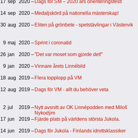
17
sep
2020 –
Dags för SM – 2020 års orienteringsfest!
14
sep
2020 –
Medaljskörd på nationella mästerskap!
30
aug
2020 –
Eliten på grönbete - spetstävlingar i Västervik
9
maj
2020 –
Sprint i coronatid
26
jan
2020 –
”Det var moset som gjorde det!”
9
jan
2020 –
Vinnare årets Linnébild
18
aug
2019 –
Flera topplopp på VM
12
aug
2019 –
Dags för VM - allt du behöver veta
2
jul
2019 –
Nytt avsnitt av OK Linnépodden med Miloš
Nykodým
17
jun
2019 –
Fjärde plats på världens största Jukola.
14
jun
2019 –
Dags för Jukola - Finlands idrottsklassiker