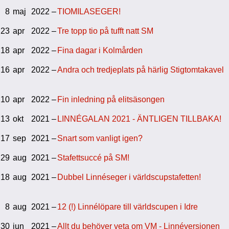
8
maj
2022 –
TIOMILASEGER!
23
apr
2022 –
Tre topp tio på tufft natt SM
18
apr
2022 –
Fina dagar i Kolmården
16
apr
2022 –
Andra och tredjeplats på härlig Stigtomtakavel
10
apr
2022 –
Fin inledning på elitsäsongen
13
okt
2021 –
LINNÉGALAN 2021 - ÄNTLIGEN TILLBAKA!
17
sep
2021 –
Snart som vanligt igen?
29
aug
2021 –
Stafettsuccé på SM!
18
aug
2021 –
Dubbel Linnéseger i världscupstafetten!
8
aug
2021 –
12 (!) Linnélöpare till världscupen i Idre
30
jun
2021 –
Allt du behöver veta om VM - Linnéversionen