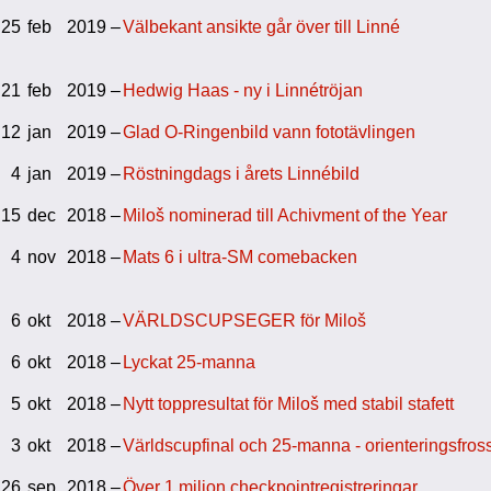
25
feb
2019 –
Välbekant ansikte går över till Linné
21
feb
2019 –
Hedwig Haas - ny i Linnétröjan
12
jan
2019 –
Glad O-Ringenbild vann fototävlingen
4
jan
2019 –
Röstningdags i årets Linnébild
15
dec
2018 –
Miloš nominerad till Achivment of the Year
4
nov
2018 –
Mats 6 i ultra-SM comebacken
6
okt
2018 –
VÄRLDSCUPSEGER för Miloš
6
okt
2018 –
Lyckat 25-manna
5
okt
2018 –
Nytt toppresultat för Miloš med stabil stafett
3
okt
2018 –
Världscupfinal och 25-manna - orienteringsfros
26
sep
2018 –
Över 1 miljon checkpointregistreringar