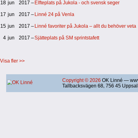
18
jun
2017 –
Elfteplats på Jukola - och svensk seger
17
jun
2017 –
Linné 24 på Venla
15
jun
2017 –
Linné favoriter på Jukola – allt du behöver veta
4
jun
2017 –
Sjätteplats på SM sprintstafett
Visa fler >>
Copyright © 2026
OK Linné — www
Tallbacksvägen 68, 756 45 Uppsa