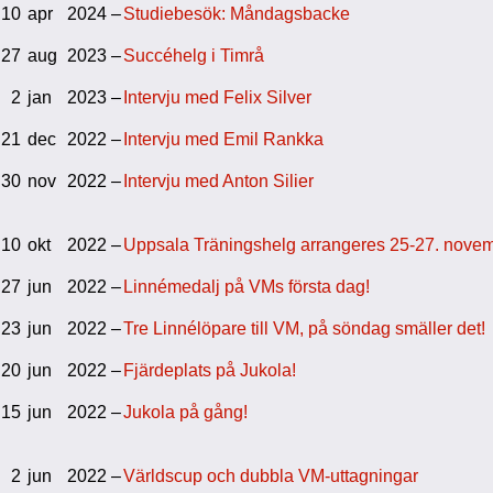
10
apr
2024 –
Studiebesök: Måndagsbacke
27
aug
2023 –
Succéhelg i Timrå
2
jan
2023 –
Intervju med Felix Silver
21
dec
2022 –
Intervju med Emil Rankka
30
nov
2022 –
Intervju med Anton Silier
10
okt
2022 –
Uppsala Träningshelg arrangeres 25-27. nove
27
jun
2022 –
Linnémedalj på VMs första dag!
23
jun
2022 –
Tre Linnélöpare till VM, på söndag smäller det!
20
jun
2022 –
Fjärdeplats på Jukola!
15
jun
2022 –
Jukola på gång!
2
jun
2022 –
Världscup och dubbla VM-uttagningar